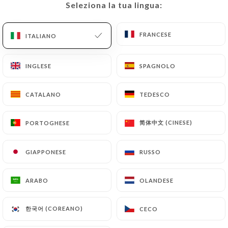
Seleziona la tua lingua:
Seleziona la tua lingua:
IT
MENU
FRANCESE
FRANCESE
ITALIANO
ITALIANO
INGLESE
INGLESE
SPAGNOLO
SPAGNOLO
/
PAGINA INIZIALE
CONTATTO
CATALANO
CATALANO
TEDESCO
TEDESCO
Contatto
简体中文 (CINESE)
简体中文 (CINESE)
PORTOGHESE
PORTOGHESE
GIAPPONESE
GIAPPONESE
RUSSO
RUSSO
ARABO
ARABO
OLANDESE
OLANDESE
Beyrouth Kitchen
한국어 (COREANO)
한국어 (COREANO)
CECO
CECO