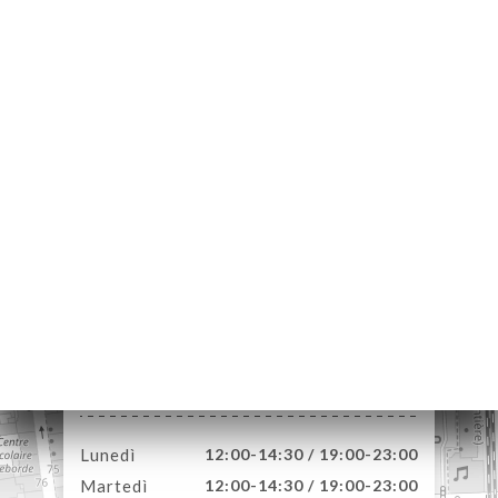
A
LE
NOTA
INA
ERIA
SIONE
NU
MPA
ATTO
192 Rue Cuvier
69006 Lyon France
Lunedì
12:00-14:30 / 19:00-23:00
Martedì
12:00-14:30 / 19:00-23:00