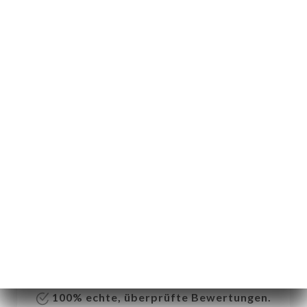
DE
MENÜ
/
START
BEWERTUNGEN
Bewertungen
1 Bewertungen auf Uniiti
5 / 5
100% echte, überprüfte Bewertungen.