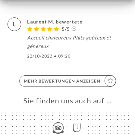
Laurent M. bewertete
L
5/5
Accueil chaleureux Plats goûteux et
généreux
22/10/2022
•
09:26
MEHR BEWERTUNGEN ANZEIGEN
ART
VIEREN
Sie finden uns auch auf …
LLUNG
ERIE
RTUNG