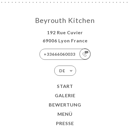
NÜ
SSE
TAKT
Beyrouth Kitchen
192 Rue Cuvier
69006 Lyon France
+33666060033
DE
START
GALERIE
BEWERTUNG
MENÜ
PRESSE