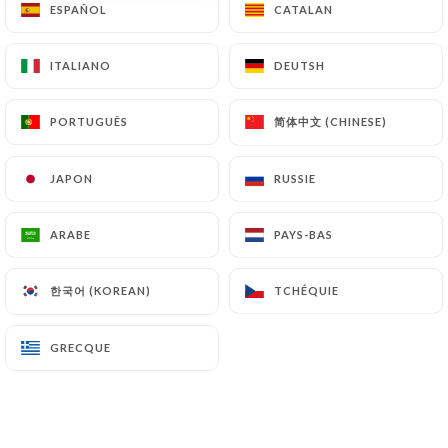
ESPAÑOL
ESPAÑOL
CATALAN
CATALAN
ITALIANO
ITALIANO
DEUTSH
DEUTSH
Notre cuisine libanaise vous offre un
grand choix de recettes délicieuses et
简体中文 (CHINESE)
简体中文 (CHINESE)
PORTUGUÊS
PORTUGUÊS
fraîchement préparées. L’excellente
cuisine gourmande et les excellentes
JAPON
JAPON
RUSSIE
RUSSIE
salades feront plaisir à tout le monde.
Nous serions heureux de vous accueillir
ARABE
ARABE
PAYS-BAS
PAYS-BAS
pour, un brunch, un déjeuner ou un
dîner dans une atmosphère agréable !
한국어 (KOREAN)
한국어 (KOREAN)
TCHÉQUIE
TCHÉQUIE
GRECQUE
GRECQUE
Laissez-vous tenter par notre délicieux
choix ! Vous découvrirez une grande
variété d’entrées, plats principaux et