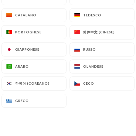
CATALANO
CATALANO
TEDESCO
TEDESCO
Notre cuisine libanaise vous offre un
grand choix de recettes délicieuses et
简体中文 (CINESE)
简体中文 (CINESE)
PORTOGHESE
PORTOGHESE
fraîchement préparées. L’excellente
cuisine gourmande et les excellentes
GIAPPONESE
GIAPPONESE
RUSSO
RUSSO
salades feront plaisir à tout le monde.
ARABO
ARABO
OLANDESE
OLANDESE
Nous serions heureux de vous accueillir
pour, un brunch, un déjeuner ou un
한국어 (COREANO)
한국어 (COREANO)
CECO
CECO
dîner dans une atmosphère agréable !
GRECO
GRECO
Laissez-vous tenter par notre délicieux
choix ! Vous découvrirez une grande
variété d’entrées, plats principaux et