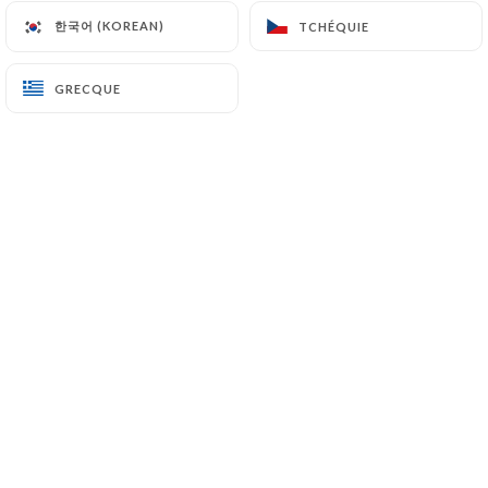
2.50€
한국어 (KOREAN)
한국어 (KOREAN)
TCHÉQUIE
TCHÉQUIE
Samboussik à la viande - 1pc
GRECQUE
GRECQUE
Rissole de viande hachée (bœuf), parfumée aux
épices deux , oignons
2.50€
Rikakat fromage -1pc
Garnie de 3 fromages ( Feta, mozzarella,
emmental)
2.50€
Kébbé -1pc
Boulette de viande (bœuf) au blé concassé, farcie
de viande de bœuf hachée, Parfumée aux épices
deux, oignons, pignon de pin
3€