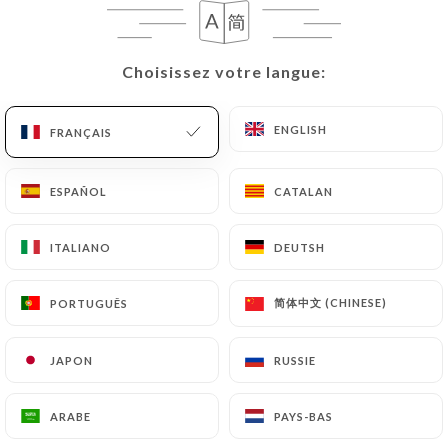
Falafel - 1pc
Choisissez votre langue:
Choisissez votre langue:
Boulette croquante composée d'un mélange de
fèves, pois chiches épices, coriandre et graines de
ENGLISH
ENGLISH
FRANÇAIS
FRANÇAIS
sésame
2€
ESPAÑOL
ESPAÑOL
CATALAN
CATALAN
Fatayer aux épinards - 1pc
ITALIANO
ITALIANO
DEUTSH
DEUTSH
Rissole aux épinards citronnés, oignons, sumac et
mélasse de grenade
简体中文 (CHINESE)
简体中文 (CHINESE)
PORTUGUÊS
PORTUGUÊS
2.50€
JAPON
JAPON
RUSSIE
RUSSIE
Sfiha - 1pc
Farcie de viande de bœuf hachée parfumée aux
ARABE
ARABE
PAYS-BAS
PAYS-BAS
épices, tomate, oignons, pignon de pin